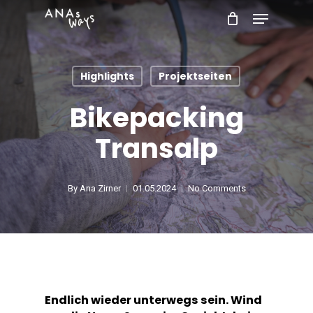
Skip
Menu
to
main
Highlights
Projektseiten
content
Bikepacking
Transalp
By
Ana Zirner
01.05.2024
No Comments
Endlich wieder unterwegs sein. Wind