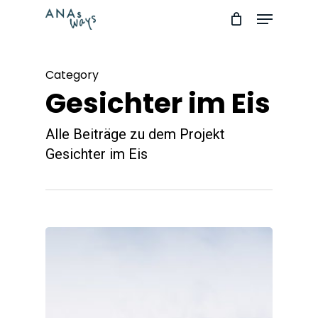
Skip
Menu
to
Close
main
Menu
Category
content
Gesichter im Eis
Alle Beiträge zu dem Projekt
Gesichter im Eis