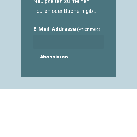
Neuigkeiten zu meinen
Touren oder Büchern gibt.
E-Mail-Addresse
(Pflichtfeld)
ANAS_WAYS
Bebildert durch die Augen der
Fotografen
Christian Bock
,
Merlin Essl
,
April Larivee
,
Anne Kaiser
, Anna Euler