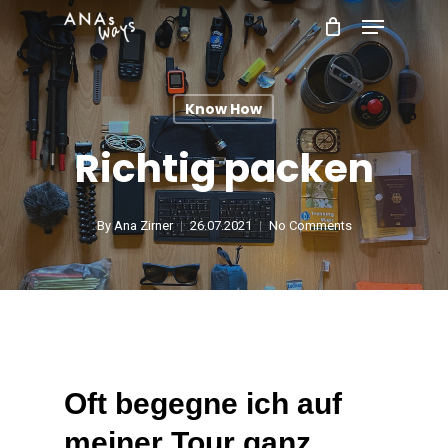
Skip
Menu
to
main
Know How
content
Richtig packen
By
Ana Zirner
26.07.2021
No Comments
Oft begegne ich auf
meiner Tour ganz