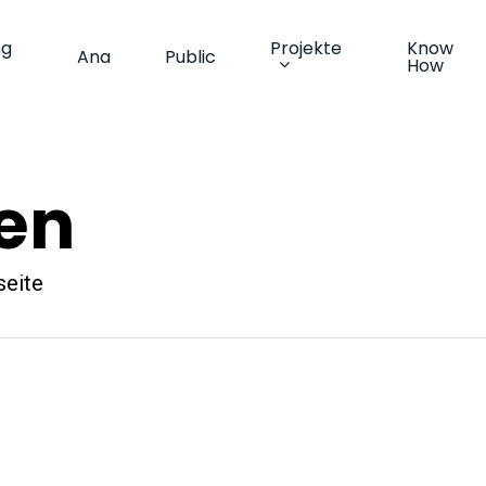
ng
Projekte
Know
Ana
Public
How
ten
seite