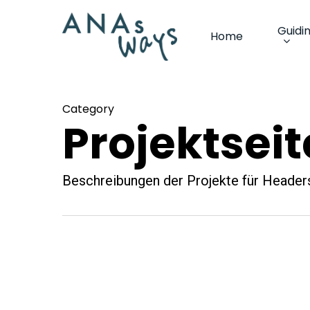
Skip
Guidi
to
Home
main
content
Category
Projektsei
Beschreibungen der Projekte für Header