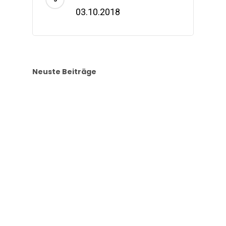
03.10.2018
Neuste Beiträge
Bikepacking Transalp
01.05.2024
Global denken, lokal
handeln
27.07.2021
Richtig packen
26.07.2021