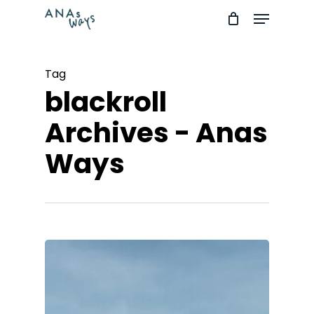
Skip
Menu
to
Close
main
Menu
Tag
content
blackroll
Archives - Anas
Ways