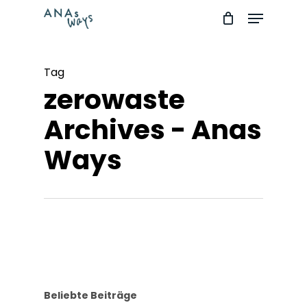
Skip
Menu
to
Close
main
Menu
Tag
content
zerowaste
Archives - Anas
Ways
Beliebte Beiträge