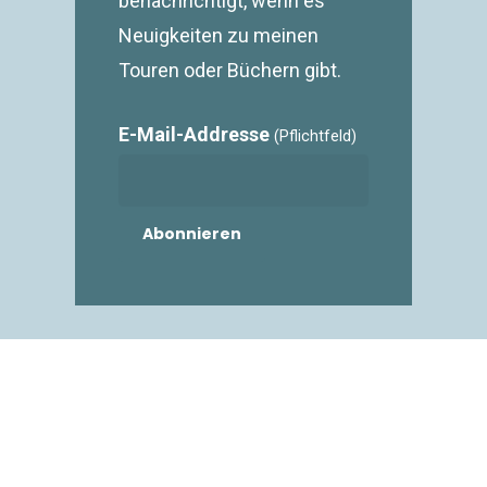
benachrichtigt, wenn es
Neuigkeiten zu meinen
Touren oder Büchern gibt.
E-Mail-Addresse
(Pflichtfeld)
ANAS_WAYS
Bebildert durch die Augen der
Fotografen
Christian Bock
,
Merlin Essl
,