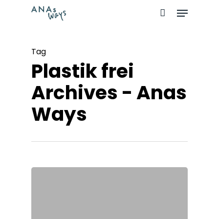
Skip
Menu
to
Close
main
Menu
Tag
content
Plastik frei
Archives - Anas
Ways