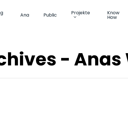
ng
Projekte
Know
Ana
Public
How
chives - Anas