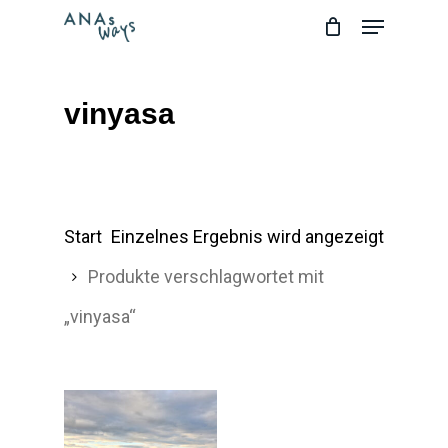
Skip
Menu
to
main
vinyasa
content
Start
Einzelnes Ergebnis wird angezeigt
Produkte verschlagwortet mit
„vinyasa“