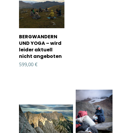
Details
BERGWANDERN
UND YOGA – wird
leider aktuell
nicht angeboten
599,00
€