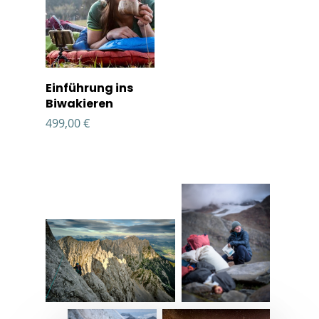
Details
Einführung ins
Biwakieren
499,00
€