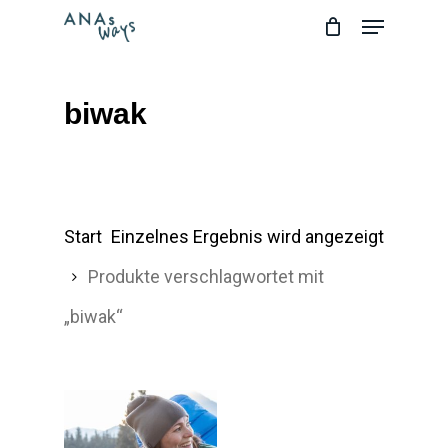
Skip
Menu
to
main
biwak
content
Start
Einzelnes Ergebnis wird angezeigt
Produkte verschlagwortet mit
„biwak“